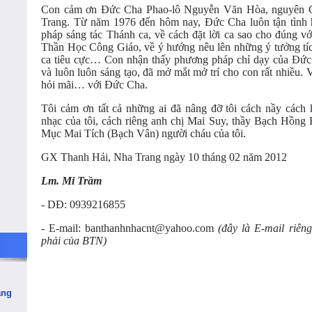
Con cảm ơn Đức Cha Phao-lô Nguyễn Văn Hòa, nguyên 
Trang. Từ năm 1976 đến hôm nay, Đức Cha luôn tận tình
pháp sáng tác Thánh ca, về cách đặt lời ca sao cho đúng 
Thần Học Công Giáo, về ý hướng nêu lên những ý tưởng tíc
ca tiêu cực… Con nhận thấy phương pháp chỉ dạy của Đức
và luôn luôn sáng tạo, đã mở mắt mở trí cho con rất nhiều
hỏi mãi… với Đức Cha.
Tôi cảm ơn tất cả những ai đã nâng đỡ tôi cách nầy cách
nhạc của tôi, cách riêng anh chị Mai Suy, thầy Bạch Hồng
Mục Mai Tích (Bạch Vân) người cháu của tôi.
GX Thanh Hải, Nha Trang ngày 10 tháng 02 năm 2012
Lm. Mi Trầm
- DĐ: 0939216855
- E-mail: banthanhnhacnt@yahoo.com
(đây là E-mail riê
phải của BTN)
ăng