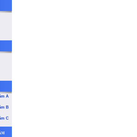
năm A
năm B
năm C
RẦM