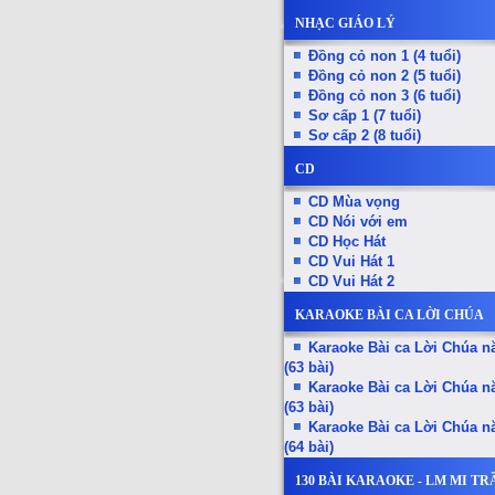
NHẠC GIÁO LÝ
Đồng cỏ non 1 (4 tuổi)
Đồng cỏ non 2 (5 tuổi)
Đồng cỏ non 3 (6 tuổi)
Sơ cấp 1 (7 tuổi)
Sơ cấp 2 (8 tuổi)
CD
CD Mùa vọng
CD Nói với em
CD Học Hát
CD Vui Hát 1
CD Vui Hát 2
KARAOKE BÀI CA LỜI CHÚA
Karaoke Bài ca Lời Chúa 
(63 bài)
Karaoke Bài ca Lời Chúa 
(63 bài)
Karaoke Bài ca Lời Chúa 
(64 bài)
130 BÀI KARAOKE - LM MI T