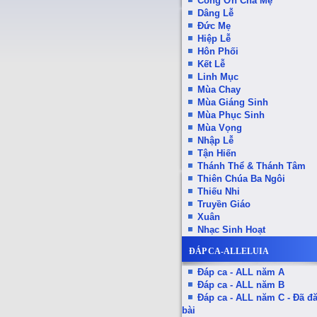
Công Ơn Cha Mẹ
Dâng Lễ
Đức Mẹ
Hiệp Lễ
Hôn Phối
Kết Lễ
Linh Mục
Mùa Chay
Mùa Giáng Sinh
Mùa Phục Sinh
Mùa Vọng
Nhập Lễ
Tận Hiến
Thánh Thể & Thánh Tâm
Thiên Chúa Ba Ngôi
Thiếu Nhi
Truyền Giáo
Xuân
Nhạc Sinh Hoạt
ĐÁP CA-ALLELUIA
Đáp ca - ALL năm A
Đáp ca - ALL năm B
Đáp ca - ALL năm C - Đã đ
bài